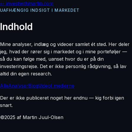
← investwithmartin.com
UAFHÆNGIG INDSIGT I MARKEDET
Indhold
Mine analyser, indlæg og videoer samlet ét sted. Her deler
jeg, hvad der rører sig i markedet og i mine porteføljer —
så du kan følge med, uanset hvor du er på din
investeringsrejse. Det er ikke personlig rådgivning, så lav
altid din egen research.
Alle
Analyser
Blog
Video
I medierne
Der er ikke publiceret noget her endnu — kig forbi igen
snart.
©2025 af Martin Juul-Olsen